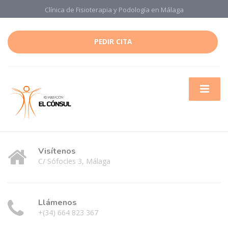
Clínica de Fisioterapia y Podología en Málaga
PEDIR CITA
Visítenos
C/ Sófocles 3, Málaga
Llámenos
+(34) 664 823 367