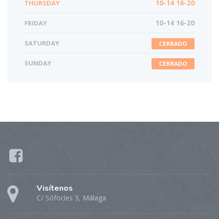
THURSDAY
10-14 16-20
FRIDAY
10-14 16-20
SATURDAY
CERRADO
SUNDAY
CERRADO
Visítenos
C/ Sófocles 3, Málaga