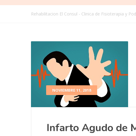
Rehabilitacion El Consul - Clinica de Fisioterapia y P
NOVIEMBRE 11, 2018
Infarto Agudo de 