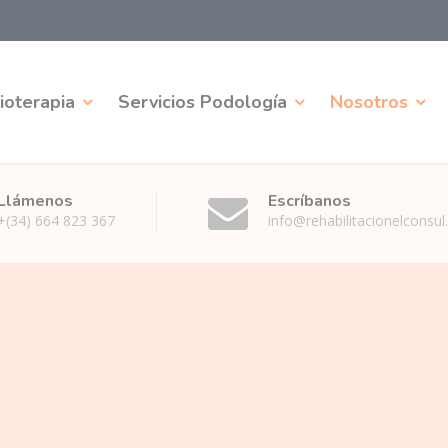
sioterapia
Servicios Podología
Nosotros
Llámenos
Escríbanos
+(34) 664 823 367
info@rehabilitacionelconsu