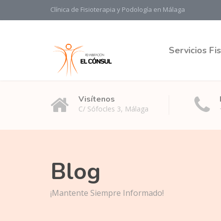
Clínica de Fisioterapia y Podología en Málaga
Servicios Fi
Visítenos
C/ Sófocles 3, Málaga
Blog
¡Mantente Siempre Informado!