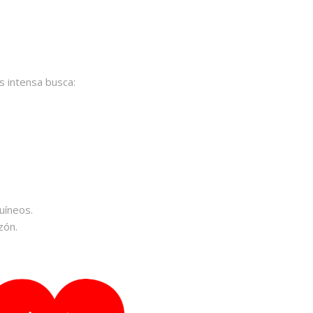
s intensa busca:
uíneos.
zón.