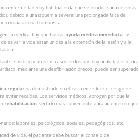
una enfermedad muy habitual en la que se produce una necrosis
rdio), debido a una isquemia severa; una prolongada falta de
ón coronaria, una trombosis.
rgencia médica, hay que buscar
ayuda médica inmediata
; las
 salvar la vida están unidas a la extensión de la lesión y a la
alaria.
tante, son frecuentes los casos en los que hay actividad eléctrica
cardiaco, mediante una desfibrilación precoz, puede ser superado
ica regular
ha demostrado su eficacia en reducir el riesgo de
ra evitar recaídas. Los servicios médicos, abrogan por que la
an
rehabilitación
; serÌa lo más conveniente para un enfermo que
arios: laborales, psicológicos, sociales, pedagógicos, etc.
alidad de vida, el paciente debe buscar el consejo de