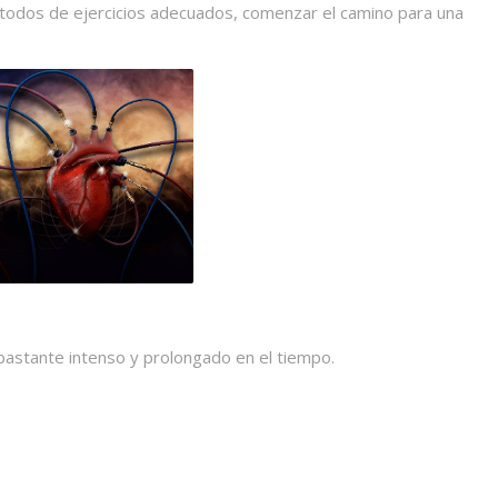
étodos de ejercicios adecuados, comenzar el camino para una
 bastante intenso y prolongado en el tiempo.