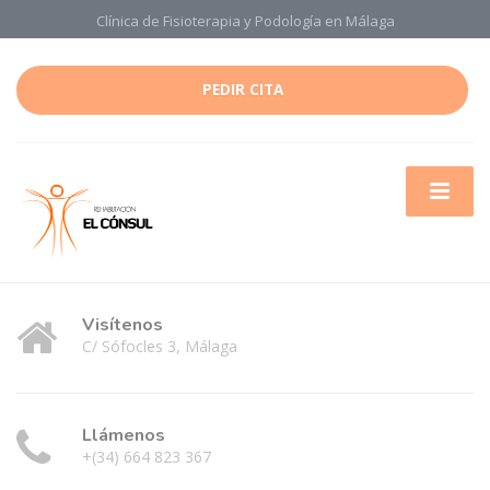
Clínica de Fisioterapia y Podología en Málaga
PEDIR CITA
Visítenos
C/ Sófocles 3, Málaga
Llámenos
+(34) 664 823 367