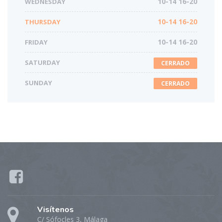
WEDNESDAY
10-14 16-20
THURSDAY
10-14 16-20
FRIDAY
10-14 16-20
SATURDAY
CERRADO
SUNDAY
CERRADO
Visítenos
C/ Sófocles 3, Málaga