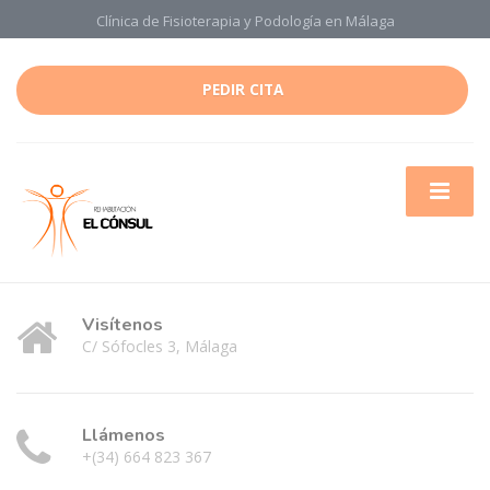
Clínica de Fisioterapia y Podología en Málaga
PEDIR CITA
Visítenos
C/ Sófocles 3, Málaga
Llámenos
+(34) 664 823 367