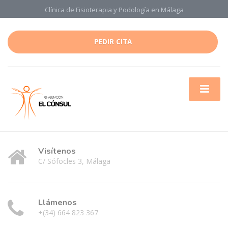
Clínica de Fisioterapia y Podología en Málaga
PEDIR CITA
Visítenos
C/ Sófocles 3, Málaga
Llámenos
+(34) 664 823 367