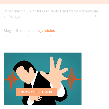
Rehabilitacion El Consul - Clinica de Fisioterapia y Podologia
en Malaga
Blog
fisioterapia
ejercicios
NOVIEMBRE 11, 2018