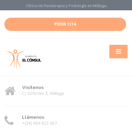
Clínica de Fisioterapia y Podología en Málaga
PEDIR CITA
Visítenos
C/ Sófocles 3, Málaga
Llámenos
+(34) 664 823 367