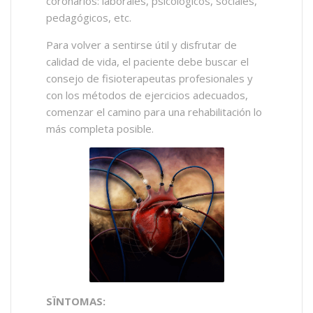
coronarios: laborales, psicológicos, sociales,
pedagógicos, etc.
Para volver a sentirse útil y disfrutar de
calidad de vida, el paciente debe buscar el
consejo de fisioterapeutas profesionales y
con los métodos de ejercicios adecuados,
comenzar el camino para una rehabilitación lo
más completa posible.
SÏNTOMAS: