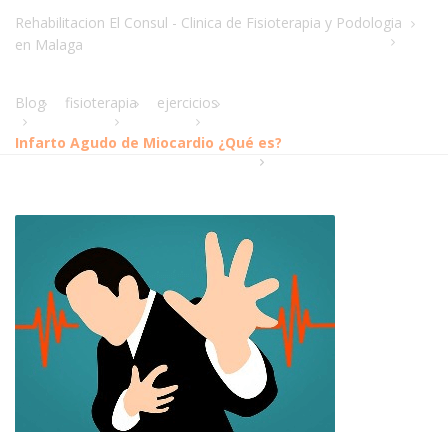
Rehabilitacion El Consul - Clinica de Fisioterapia y Podologia
en Malaga
Blog
fisioterapia
ejercicios
Infarto Agudo de Miocardio ¿Qué es?