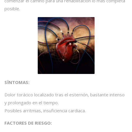
comenzar el camino para una rehabilitación lo más completa
posible.
SÏNTOMAS:
Dolor torácico localizado tras el esternón, bastante intenso
y prolongado en el tiempo.
Posibles arritmias, insuficiencia cardiaca.
FACTORES DE RIESGO: