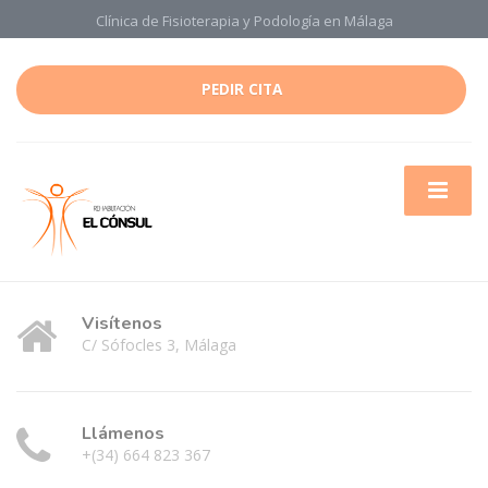
Clínica de Fisioterapia y Podología en Málaga
PEDIR CITA
Visítenos
C/ Sófocles 3, Málaga
Llámenos
+(34) 664 823 367